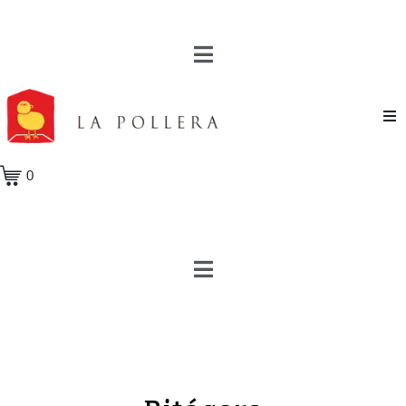
Novela
0
Cuento
Poesía
Teatro
Crónica
Ensayo