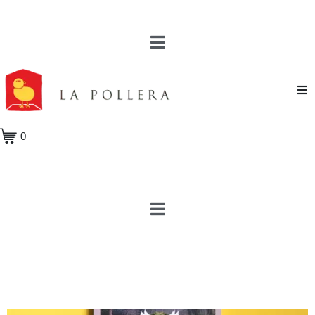
Novela
0
Cuento
Poesía
Teatro
Crónica
Ensayo