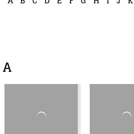
A
B
C
D
E
F
G
H
I
J
K
A