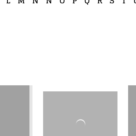
L
M
N
Ñ
O
P
Q
R
S
T