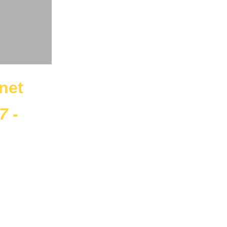
net
7 -