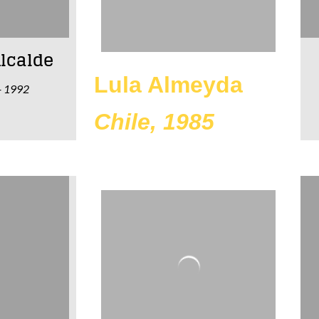
lcalde
Lula Almeyda
- 1992
Chile, 1985