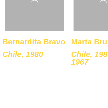
Bernardita Bravo
Marta Bru
Chile, 1980
Chile, 198
1967