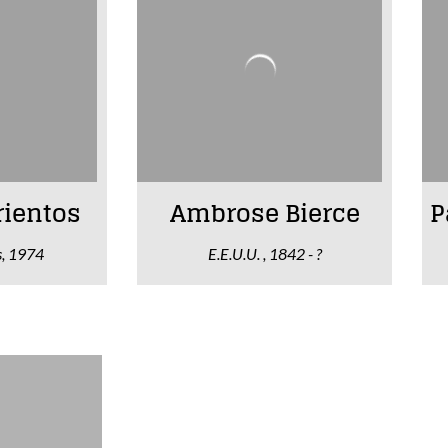
rientos
Ambrose Bierce
P
s, 1974
E.E.U.U. , 1842 - ?