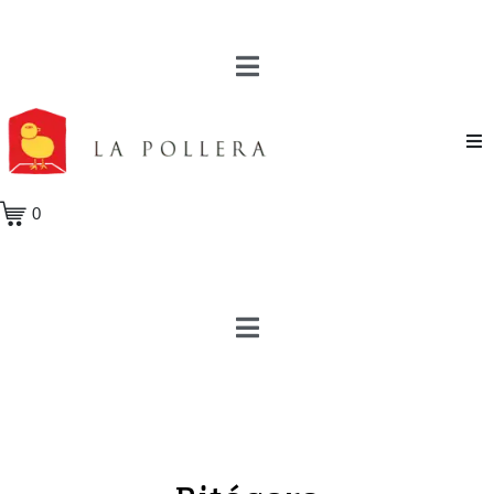
Novela
0
Cuento
Poesía
Teatro
Crónica
Ensayo