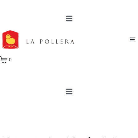
Novela
0
Cuento
Poesía
Teatro
Crónica
Ensayo