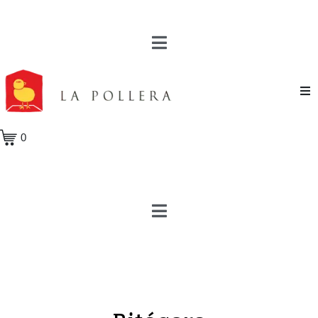
Novela
0
Cuento
Poesía
Teatro
Crónica
Ensayo