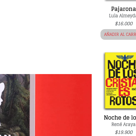
Pajarona
Lula Almeyd
$
16.000
AÑADIR AL CAR
Noche de los
René Araya
$
19.900