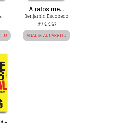
A ratos me...
a
Benjamín Escobedo
$
16.000
RITO
AÑADIR AL CARRITO
...