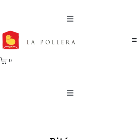
Novela
0
Cuento
Poesía
Teatro
Crónica
Ensayo