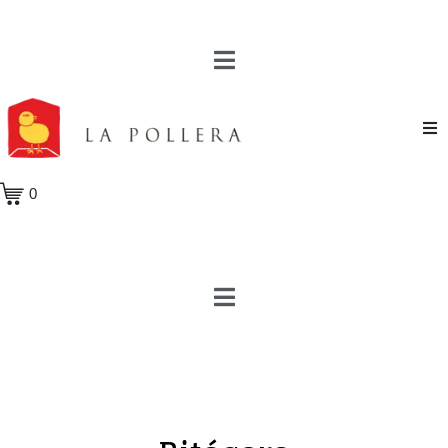
Novela
0
Cuento
Poesía
Teatro
Crónica
Ensayo