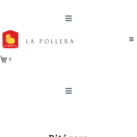
Novela
0
Cuento
Poesía
Teatro
Crónica
Ensayo