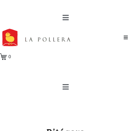
Novela
0
Cuento
Poesía
Teatro
Crónica
Ensayo