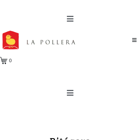
Novela
0
Cuento
Poesía
Teatro
Crónica
Ensayo