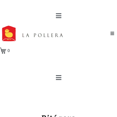
Novela
0
Cuento
Poesía
Teatro
Crónica
Ensayo