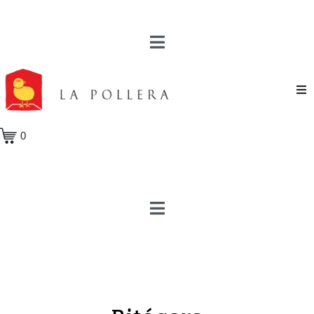
Novela
0
Cuento
Poesía
Teatro
Crónica
Ensayo