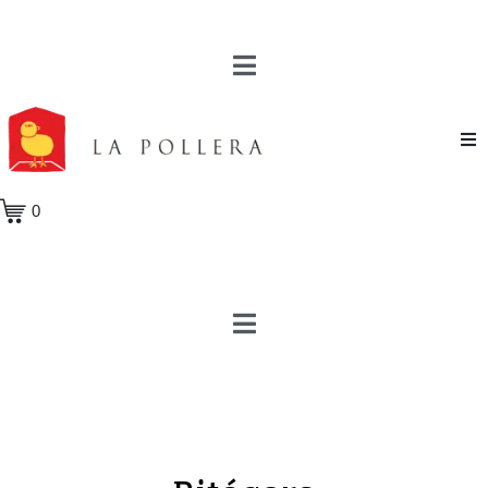
Novela
0
Cuento
Poesía
Teatro
Crónica
Ensayo