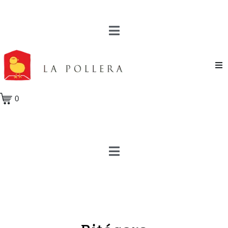
Novela
0
Cuento
Poesía
Teatro
Crónica
Ensayo