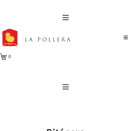
Novela
0
Cuento
Poesía
Teatro
Crónica
Ensayo