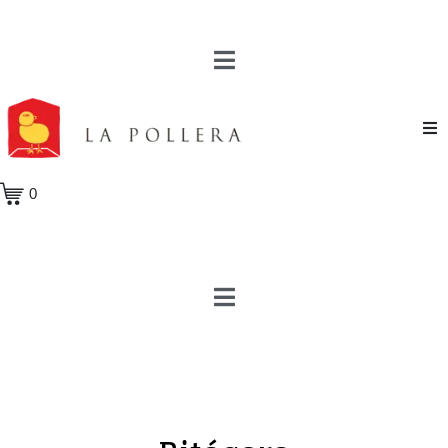
Novela
0
Cuento
Poesía
Teatro
Crónica
Ensayo