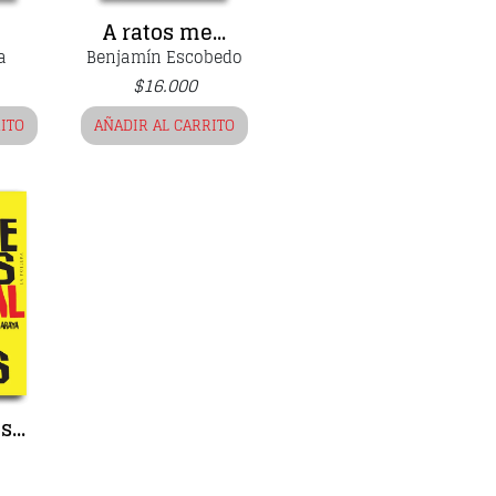
A ratos me...
a
Benjamín Escobedo
$
16.000
RITO
AÑADIR AL CARRITO
...