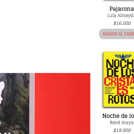
Pajarona
Lula Almeyd
$
16.000
AÑADIR AL CAR
Noche de los
René Araya
$
19.900