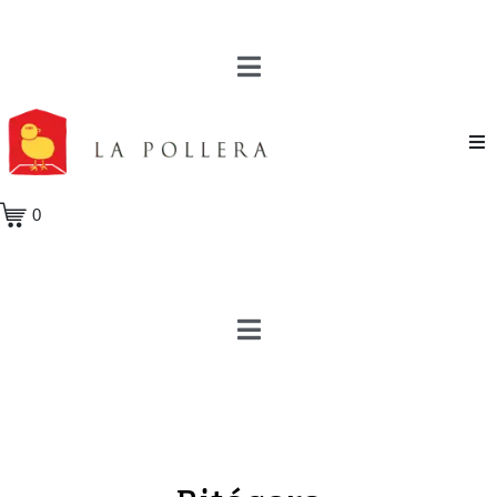
Novela
0
Cuento
Poesía
Teatro
Crónica
Ensayo