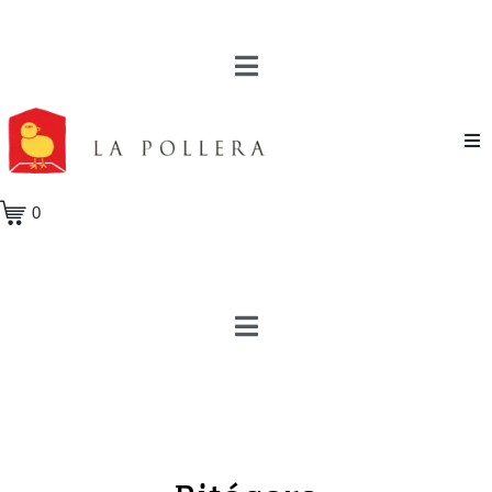
Novela
0
Cuento
Poesía
Teatro
Crónica
Ensayo