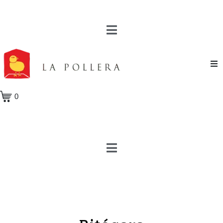
Novela
0
Cuento
Poesía
Teatro
Crónica
Ensayo