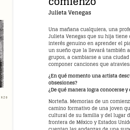
comienzo
Julieta Venegas
Una mañana cualquiera, una profe
Julieta Venegas que su hija tiene
interés genuino en aprender el pi
un sueño que la llevará también a
grupos, a cambiarse a una ciudad
componer canciones que atraviesa
¿En qué momento una artista descu
obsesiones?
¿De qué manera logra conocerse y d
Norteña. Memorias de un comienzo
camino formativo de una joven que
cultural de su familia y del lugar 
frontera de México y Estados Uni
cuentan las andanzas de una super