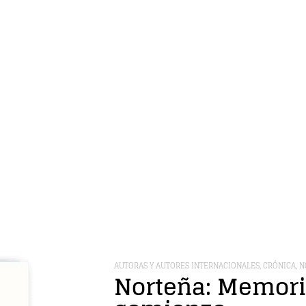
AUTORAS Y AUTORES INTERNACIONALES
,
CRÓNICA
,
N
Norteña: Memori