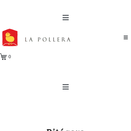
Novela
0
Cuento
Poesía
Teatro
Crónica
Ensayo