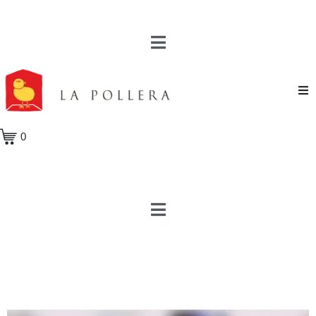
Novela
0
Cuento
Poesía
Teatro
Crónica
Ensayo