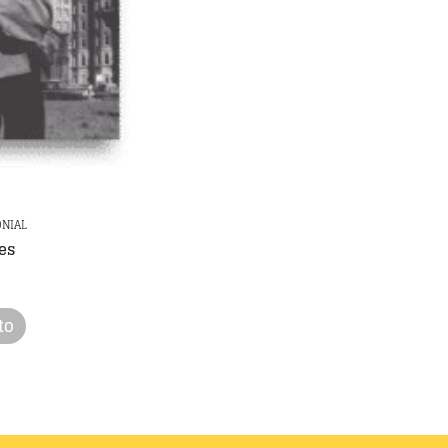
ONIAL
les
to