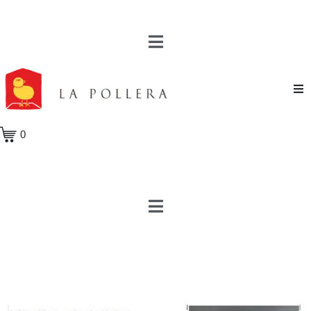
Novela
0
Cuento
Poesía
Teatro
Crónica
Ensayo