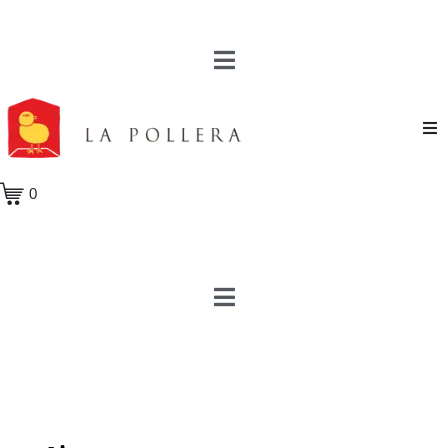
Novela
0
Cuento
Poesía
Teatro
Crónica
Ensayo