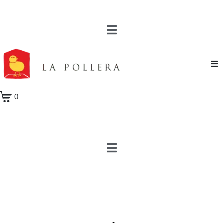
Novela
0
Cuento
Poesía
Teatro
Crónica
Ensayo