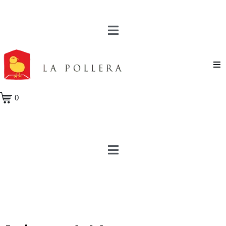
Novela
0
Cuento
Poesía
Teatro
Crónica
Ensayo