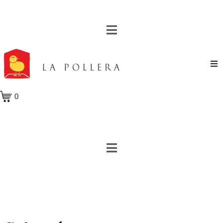
Novela
0
Cuento
Poesía
Teatro
Crónica
Ensayo