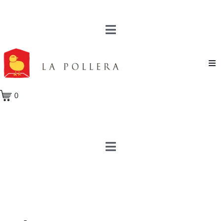
Novela
0
Cuento
Poesía
Teatro
Crónica
Ensayo