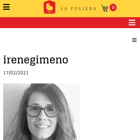
0
irenegimeno
Novela
Cuento
17/02/2021
Poesía
Teatro
Crónica
Ensayo