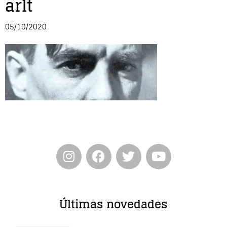
arlt
Entrevista
05/10/2020
Música
Cine
Política
Últimas novedades