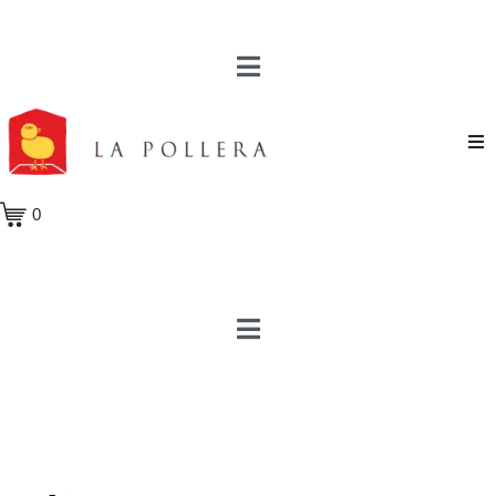
Novela
0
Cuento
Poesía
Teatro
Crónica
Ensayo