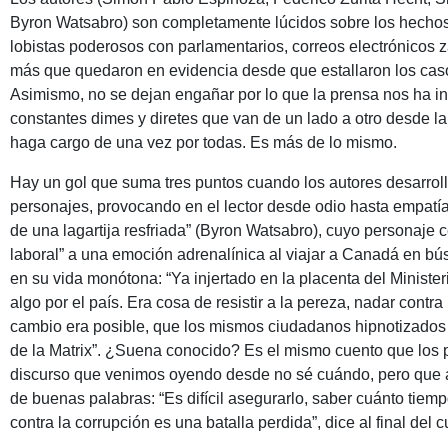
Byron Watsabro) son completamente lúcidos sobre los hechos d
lobistas poderosos con parlamentarios, correos electrónicos 
más que quedaron en evidencia desde que estallaron los cas
Asimismo, no se dejan engañar por lo que la prensa nos ha inf
constantes dimes y diretes que van de un lado a otro desde la
haga cargo de una vez por todas. Es más de lo mismo.
Hay un gol que suma tres puntos cuando los autores desarrolla
personajes, provocando en el lector desde odio hasta empatí
de una lagartija resfriada” (Byron Watsabro), cuyo personaje 
laboral” a una emoción adrenalínica al viajar a Canadá en b
en su vida monótona: “Ya injertado en la placenta del Ministe
algo por el país. Era cosa de resistir a la pereza, nadar contra
cambio era posible, que los mismos ciudadanos hipnotizados p
de la Matrix”. ¿Suena conocido? Es el mismo cuento que los p
discurso que venimos oyendo desde no sé cuándo, pero que a
de buenas palabras: “Es difícil asegurarlo, saber cuánto tie
contra la corrupción es una batalla perdida”, dice al final del c