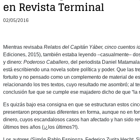
en Revista Terminal
02/05/2016
Mientras revisaba
Relatos del Capitán Yáber, cinco cuentos i
Ediciones, 2015), también estaba leyendo –casualmente– dos 
y dinero:
Poderoso Caballero
, del periodista Daniel Matamala
está escribiendo una novela sobre política y poder. Que las tr
fortuito y no pensado como un complemento de material de est
relacionando los tres textos, cuyo resultado me asombró; al ter
conclusión fue que se cumple ese majadero dicho de que “la re
Es quizás bajo esa consigna en que se estructuran estos cinc
presentaron propuestas diferentes en forma, aunque no en fondo
dinero, cuyos escandalosos casos han afectado y han sido re
últimos tres años (¡¿los últimos?!).
Los autores (Simón Pablo Espinoza, Federico Zurita Hecht,