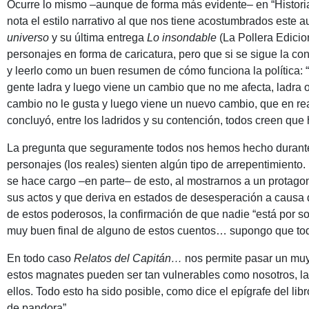
Ocurre lo mismo –aunque de forma más evidente– en “Historia d
nota el estilo narrativo al que nos tiene acostumbrados este 
universo
y su última entrega
Lo insondable
(La Pollera Edicio
personajes en forma de caricatura, pero que si se sigue la con
y leerlo como un buen resumen de cómo funciona la política: 
gente ladra y luego viene un cambio que no me afecta, ladra 
cambio no le gusta y luego viene un nuevo cambio, que en real
concluyó, entre los ladridos y su contención, todos creen que 
La pregunta que seguramente todos nos hemos hecho durante e
personajes (los reales) sienten algún tipo de arrepentimiento.
se hace cargo –en parte– de esto, al mostrarnos a un protago
sus actos y que deriva en estados de desesperación a causa d
de estos poderosos, la confirmación de que nadie “está por so
muy buen final de alguno de estos cuentos… supongo que tod
En todo caso
Relatos del Capitán…
nos permite pasar un muy
estos magnates pueden ser tan vulnerables como nosotros, l
ellos. Todo esto ha sido posible, como dice el epígrafe del libr
de pandora”.