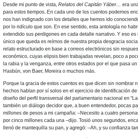
Desde mi punto de vista,
Relatos del Capitán Yáber…
era una
para estos tiempos. En cada uno de los cuentos podemos enco
nos han indignado con los detalles que hemos ido conociend
por lo ridículo que son. En ese sentido, esta antología no habr
extendido sus perdigones en cada detalle narrativo. Y eso es u
único que queda es reírnos de nuestra propia desgracia soci
relato estructurado en base a correos electrónicos sin respues
económico, cuyas elipsis bien trabajadas revelan, poco a poc
la rabia y la venganza, entre otros estados por el que pasa un
Hasbún, von Baer, Moreira o muchos más.
Porque la gracia de estos cuentos es que dicen sin nombrar n
hechos hablan por sí solos en el ejercicio de identificación d
diseño del perfil transversal del parlamentario nacional en 
también un diálogo decidor que, a buen entendedor, pocas pal
millones de pesos a mi campaña: –Necesito a cuatro persona
por cinco millones cada una –dijo. Tosió unos segundos, enc
llenó de mantequilla su pan, y agregó: –Ah, y su confianza 