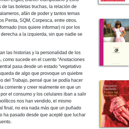
e las boletas truchas, la relación de
zalameros, afán de poder y tantos temas
os Penta, SQM, Corpesca, entre otros.
ormado (nos quiere informar) ni por los
 derecha a la izquierda, sin que nadie se
n las historias y la personalidad de los
a, como sucede en el cuento “Anotaciones
central pasa desde un estado “vegetativo
úsqueda de algo que provoque un quiebre
rio del Trabajo, pensé que se podía hacer
 la corriente y creer realmente en que un
or el consumo y los celulares iban a salir
olíticos nos han vendido, el mismo
l final, no era nada más que un puñado
mpo ha pasado desde que acepté que luchar
uento.