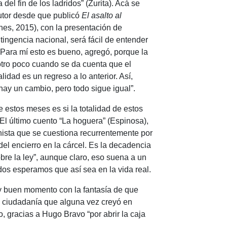
el fin de los ladridos” (Zurita). Acá se
autor desde que publicó
El asalto al
nes, 2015), con la presentación de
tingencia nacional, será fácil de entender
“Para mí esto es bueno, agregó, porque la
otro poco cuando se da cuenta que el
idad es un regreso a lo anterior. Así,
hay un cambio, pero todo sigue igual”.
stos meses es si la totalidad de estos
 El último cuento “La hoguera” (Espinosa),
nista que se cuestiona recurrentemente por
el encierro en la cárcel. Es la decadencia
bre la ley”, aunque claro, eso suena a un
os esperamos que así sea en la vida real.
 buen momento con la fantasía de que
a ciudadanía que alguna vez creyó en
o, gracias a Hugo Bravo “por abrir la caja