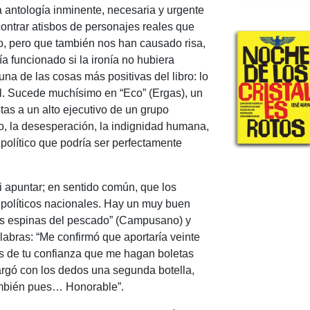
 antología inminente, necesaria y urgente
ntrar atisbos de personajes reales que
o, pero que también nos han causado risa,
ía funcionado si la ironía no hubiera
na de las cosas más positivas del libro: lo
al. Sucede muchísimo en “Eco” (Ergas), un
tas a un alto ejecutivo de un grupo
o, la desesperación, la indignidad humana,
 político que podría ser perfectamente
i apuntar; en sentido común, que los
e políticos nacionales. Hay un muy buen
“Las espinas del pescado” (Campusano) y
abras: “Me confirmó que aportaría veinte
s de tu confianza que me hagan boletas
argó con los dedos una segunda botella,
también pues… Honorable”.