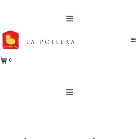
Novela
0
Cuento
Poesía
Teatro
Crónica
Ensayo