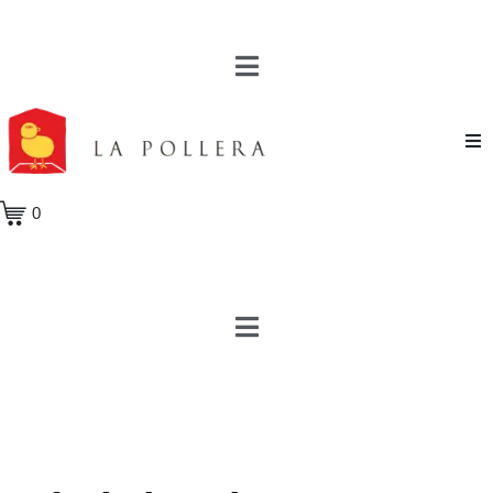
Novela
0
Cuento
Poesía
Teatro
Crónica
Ensayo