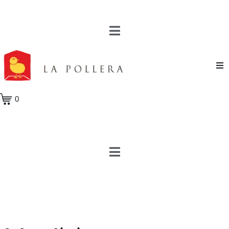
Novela
0
Cuento
Poesía
Teatro
Crónica
Ensayo