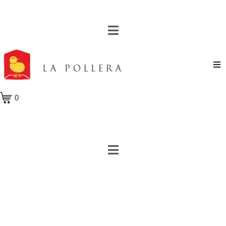
Novela
0
Cuento
Poesía
Teatro
Crónica
Ensayo