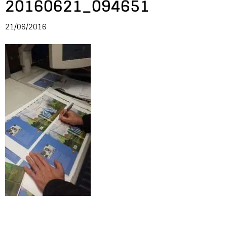
20160621_094651
Entrevista
21/06/2016
Música
Cine
Política