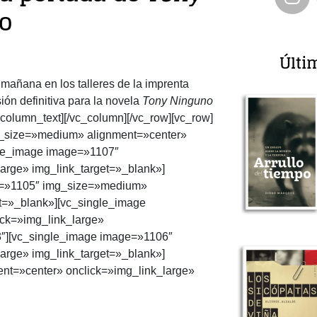
o
Últi
añana en los talleres de la imprenta
sión definitiva para la novela
Tony Ninguno
_column_text][/vc_column][/vc_row][vc_row]
g_size=»medium» alignment=»center»
gle_image image=»1107″
arge» img_link_target=»_blank»]
ge=»1105″ img_size=»medium»
et=»_blank»][vc_single_image
ck=»img_link_large»
3″][vc_single_image image=»1106″
arge» img_link_target=»_blank»]
nt=»center» onclick=»img_link_large»