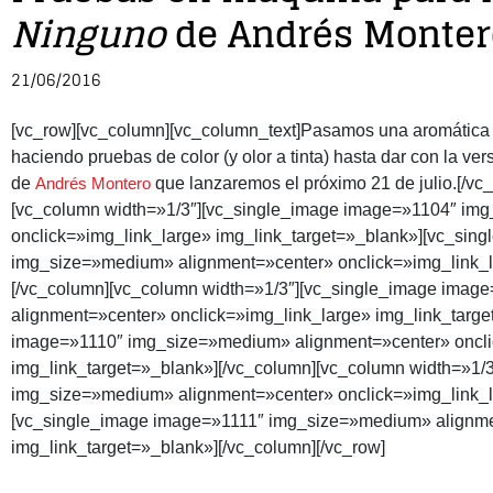
Ninguno
de Andrés Monter
21/06/2016
[vc_row][vc_column][vc_column_text]Pasamos una aromática m
haciendo pruebas de color (y olor a tinta) hasta dar con la ver
de
Andrés Montero
que lanzaremos el próximo 21 de julio.[/vc
[vc_column width=»1/3″][vc_single_image image=»1104″ im
onclick=»img_link_large» img_link_target=»_blank»][vc_sin
img_size=»medium» alignment=»center» onclick=»img_link_l
[/vc_column][vc_column width=»1/3″][vc_single_image ima
alignment=»center» onclick=»img_link_large» img_link_targ
image=»1110″ img_size=»medium» alignment=»center» oncli
img_link_target=»_blank»][/vc_column][vc_column width=»1/
img_size=»medium» alignment=»center» onclick=»img_link_l
[vc_single_image image=»1111″ img_size=»medium» alignme
img_link_target=»_blank»][/vc_column][/vc_row]