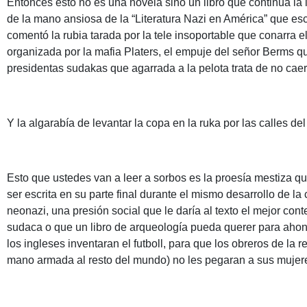
Entonces esto no es una novela sino un libro que continua la
de la mano ansiosa de la “Literatura Nazi en América” que esc
comentó la rubia tarada por la tele insoportable que conarra 
organizada por la mafia Platers, el empuje del señor Berms q
presidentas sudakas que agarrada a la pelota trata de no caer
Y la algarabía de levantar la copa en la ruka por las calles del
Esto que ustedes van a leer a sorbos es la proesía mestiza que
ser escrita en su parte final durante el mismo desarrollo de 
neonazi, una presión social que le daría al texto el mejor cont
sudaca o que un libro de arqueología pueda querer para ahond
los ingleses inventaran el futboll, para que los obreros de la 
mano armada al resto del mundo) no les pegaran a sus mujere