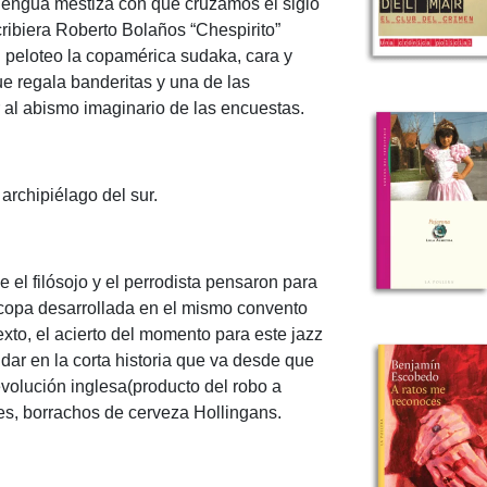
 lengua mestiza con que cruzamos el siglo
ribiera Roberto Bolaños “Chespirito”
el peloteo la copamérica sudaka, cara y
ue regala banderitas y una de las
 al abismo imaginario de las encuestas.
 archipiélago del sur.
 el filósojo y el perrodista pensaron para
la copa desarrollada en el mismo convento
exto, el acierto del momento para este jazz
ar en la corta historia que va desde que
revolución inglesa(producto del robo a
s, borrachos de cerveza Hollingans.