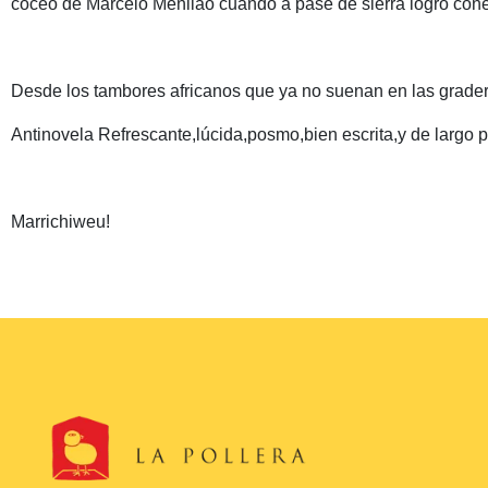
coceo de Marcelo Menilao cuando a pase de sierra logró conect
Desde los tambores africanos que ya no suenan en las gradería
Antinovela Refrescante,lúcida,posmo,bien escrita,y de largo p
Marrichiweu!