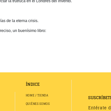
ar la trutruca en el Londres del invento.
s de la eterna crisis.
reciso, un buenísimo libro:
ÍNDICE
HOME / TIENDA
SUSCRÍBET
QUIÉNES SOMOS
Entérate 