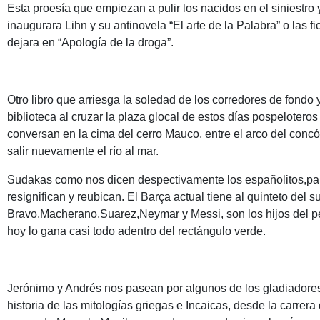
Esta proesía que empiezan a pulir los nacidos en el siniestro
inaugurara Lihn y su antinovela “El arte de la Palabra” o las f
dejara en “Apología de la droga”.
Otro libro que arriesga la soledad de los corredores de fondo 
biblioteca al cruzar la plaza glocal de estos días pospelote
conversan en la cima del cerro Mauco, entre el arco del concó
salir nuevamente el río al mar.
Sudakas como nos dicen despectivamente los españolitos,pal
resignifican y reubican. El Barça actual tiene al quinteto del
Bravo,Macherano,Suarez,Neymar y Messi, son los hijos del pe
hoy lo gana casi todo adentro del rectángulo verde.
Jerónimo y Andrés nos pasean por algunos de los gladiadores 
historia de las mitologías griegas e Incaicas, desde la carre