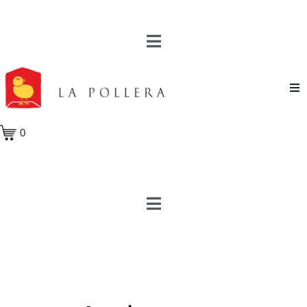
Novela
0
Cuento
Poesía
Teatro
Crónica
Ensayo