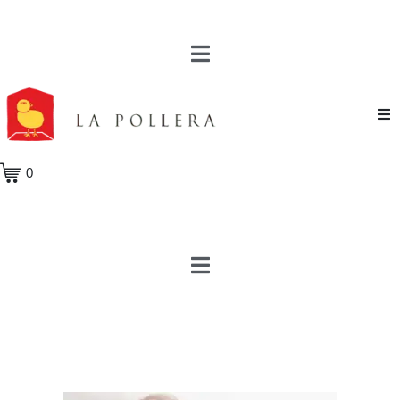
Novela
0
Cuento
Poesía
Teatro
Crónica
Ensayo