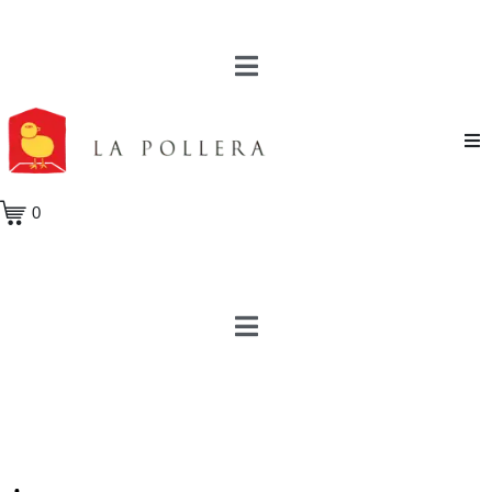
Novela
0
Cuento
Poesía
Teatro
Crónica
Ensayo