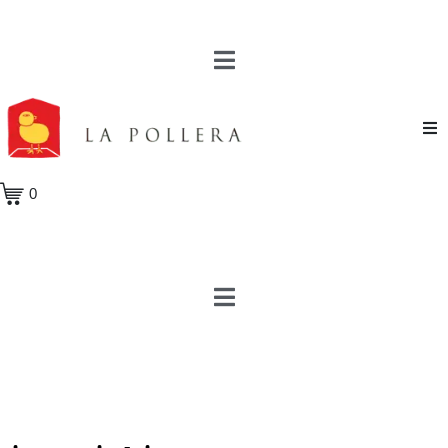
Novela
0
Cuento
Poesía
Teatro
Crónica
Ensayo