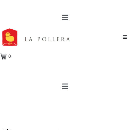
Novela
0
Cuento
Poesía
Teatro
Crónica
Ensayo