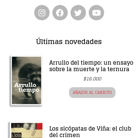
Entrevista
Música
Últimas novedades
Cine
Política
Arrullo del tiempo: un ensayo
sobre la muerte y la ternura
$
16.000
AÑADIR AL CARRITO
Los sicópatas de Viña: el club
del crimen