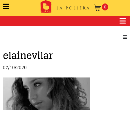
0
elainevilar
Novela
Cuento
07/10/2020
Poesía
Teatro
Crónica
Ensayo