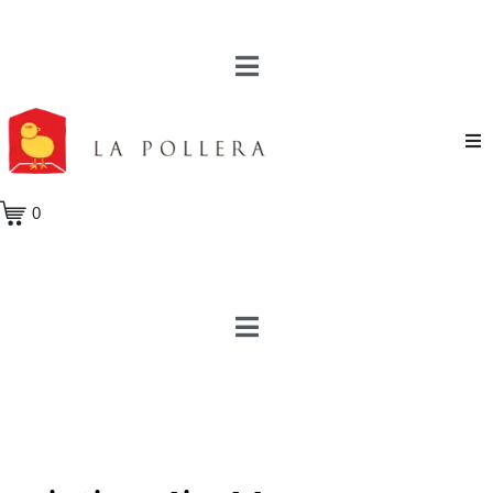
Novela
0
Cuento
Poesía
Teatro
Crónica
Ensayo