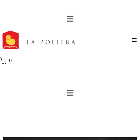
Novela
0
Cuento
Poesía
Teatro
Crónica
Ensayo