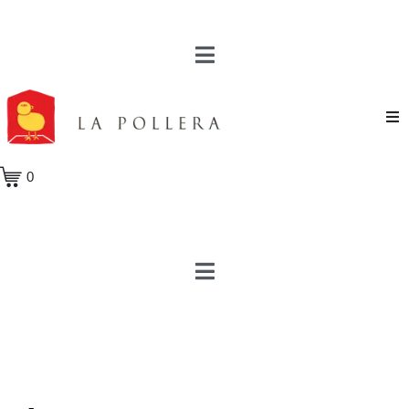
Novela
0
Cuento
Poesía
Teatro
Crónica
Ensayo